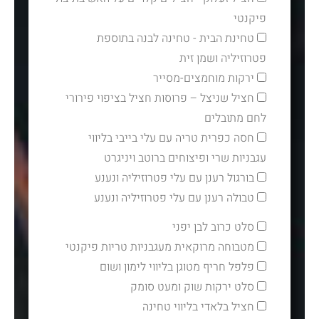
פיקנטי
טחינת הבית - טחינה לבנה בתוספת
פטרוזיליה ושמן זית
ירקות מוחמצים-מסייר
חציל שניצל – פרוסות חציל בציפוי פירורי
לחם מתובלים
חסה כפרית טריה עם עלי בייבי בליווי
עגבניות שרי ופיצוחים ברוטב ויניגרט
בורגול רענן עם עלי פטרוזיליה ונענע
טבולה רענן עם עלי פטרוזיליה ונענע
סלט כרוב לבן יפני
מטבוחה מרוקאית מעגבניות טריות פיקנטי
פלפל חריף מטוגן בליווי לימון ושום
סלט ירקות שוק ומעט סומק
חציל בלאדי בליווי טחינה