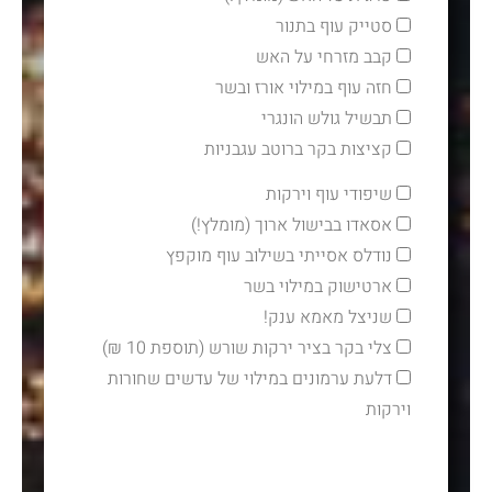
סטייק עוף בתנור
קבב מזרחי על האש
חזה עוף במילוי אורז ובשר
תבשיל גולש הונגרי
קציצות בקר ברוטב עגבניות
שיפודי עוף וירקות
אסאדו בבישול ארוך (מומלץ!)
נודלס אסייתי בשילוב עוף מוקפץ
ארטישוק במילוי בשר
שניצל מאמא ענק!
צלי בקר בציר ירקות שורש (תוספת 10 ₪)
דלעת ערמונים במילוי של עדשים שחורות
וירקות