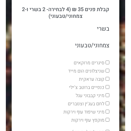
קבלת פנים 35 ₪ (4 לבחירה- 2 בשרי ו-2
צמחוני/טבעוני)
בשרי
צמחוני/טבעוני
סיגרים מרוקאים
שניצלונים הום מייד
קובה עראקית
כנפיים ברוטב צ'ילי
מיני קבבוני עגל
לחם בעג'ין וצנוברים
מיני שיפוד עוף וירקות
מוקפץ עוף וירקות