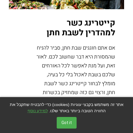
קייטרינג כשר
למהדרין לשבת חתן
אם אתם חוגגים שבת חתן, סביר להניח
שהמסורת היא דבר שחשוב לכם. לאור
זאת, ועל מנת לאפשר לכל האורחים
שלכם בשבת לאכול בלי כל בעיה,
מומלץ לבחור קייטרינג כשר לשבת
חתן, ורצוי גם כזה שמחזיק בכשרות
מהודרת. כיום כשרות מהודרת לא
אתר זה משתמש בקבצי עוגיות (cookies) כדי להבטיח שתקבל את
אמורה להוריד כהוא זה מהאיכות של
החוויה הטובה ביותר באתר שלנו.
למידע נוסף
האוכל, והיא פשוט תאפשר לכולם
Got it
להנות מהאוכל שהזמנתם.