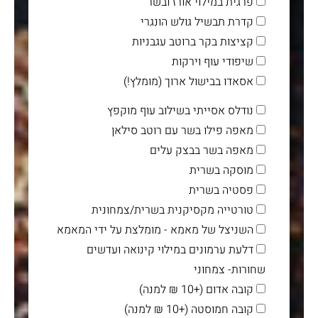
פרגית במילוי אורז ובשר
קדרת תבשיל גולש הונגרי
קציצות בקר ברוטב עגבניות
שיפודי עוף וירקות
אסאדו בבישול ארוך (מומלץ!)
נודלס אסייתי בשילוב עוף מוקפץ
מאפה פילו בשר עם רוטב סילאן
מאפה בשר בבצק עלים
מוסקה בשרית
פסטיה בשרית
טורטייה מקסיקנית בשרית/צמחונית
השניצל של מאמא - מומלצת על ידי המאמא
דלעת ערמונים במילוי קינואה ועדשים
שחורות- צמחוני
קובה אדום (+10 ₪ למנה)
קובה חמוסטה (+10 ₪ למנה)