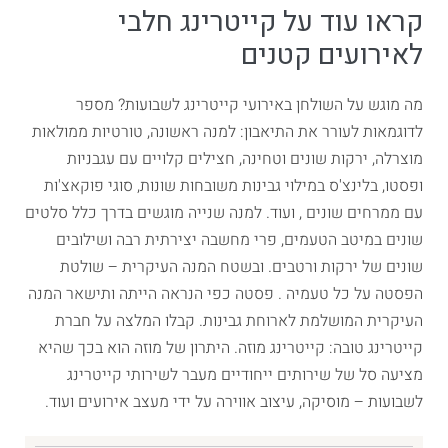
קראו עוד על קייטרינג חלבי
לאירועים קטנים
מה מוגש על השולחן באירועי קייטרינג לשבועות? מספר
לדוגמאות לעורר את התיאבון: למנה ראשונה, טורטיות ממולאות
מוצרלה, ירקות שונים וטחינה, חצילים קלויים עם עגבניות
ופסטו, בלינצ'ס במילוי גבינות משובחות שונות, סוגי פוקאצ'ות
עם ממרחים שונים , ועוד. למנה שנייה מוגשים בדרך כלל סלטים
שונים במיטב הטעמים, פרי מחשבה יצירתית רבה ושילובים
שונים של ירקות ורטבים. ובשטח המנה העיקרית – שולטת
הפסטה על כל טעמיה . פסטה כפי הנראה הייתה ותישאר המנה
העיקרית המושלמת לארוחת גבינות. קבלו המלצה על חברת
קייטרינג טובה: קייטרינג מוזה. היתרון של מוזה הוא בכך שהיא
מציעה סל של שירותים ייחודיים מעבר לשירותי קייטרינג
לשבועות – מוסיקה, עיצוב אווירה על ידי מעצב אירועים ועוד.