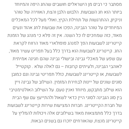
מסתבר כי רבים מן הישראלים חושבים שהחג היפה והמיוחד
ביותר הוא חג השבועות. הלבוש הלבן והצח, האווירה של טוהר
וניקיון, ההתרגשות של תחילת הקיץ, ואולי מעל לכל המאכלים
המיוחדים על טוהר הגבינה, הפכו את שבועות לחג אהוד ונעים
מאוד, כזה שמחכים לו כל השנה. אין זה פלא כי מנהג של הזמנת
קייטרינג לשבועות הפך למנהג פופולארי מאוד הרווח לקראת
החג. קייטרינג לשבועות הוא בדרך כלל בעל תפריט עשיר מאוד,
עם שפע של מאכלי גבינה ובישולי גבינה שהם חגיגה אמיתית
לאוהבי הגבינה, ולעיתים קרובות – גם לאלה שלא . קוקטייל
לשבועות, או קייטרינג לשבועות, כולל תפריטי גבינה וגם כמובן
סוגים שונים של יינות לבחירת המזמין. השילוב של גבינה ויין
הוא שילוב מתבקש, מיוחד ואנין טעם. על השילוב האולטימטיבי
בין סוג הגבינה לסוגי היין כדאי לשאול ולהתייעץ עם שף הבית
של חברת הקייטרינג. חברות המציעות שירות קייטרינג לשבועות
בדרך כלל מתמצאות מאוד בשילובים אלה ויכולות להמליץ על
קייטרינג מנצח, שהאורחים יזכרו גם בשנים הבאות.