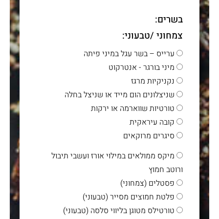
בשרים:
צמחוני /טבעוני:
ערייס – בשר עגל במיני פיתה
מיני בורגר - אנטרקוט
נקניקיות מרגז
שניצלונים הום מייד או שניצל בחלה
טורטיות שווארמה או ירקות
קובה עיראקית
סיגרים מרוקאים
מיקס ממולאים במילוי אורז ועשבי תיבול
ורוטב חמוץ
פסטלים (צמחוני)
פלטת חמוצים מסייר (טבעוני)
טורטילס מטוגן בליווי סלסה (טבעוני)