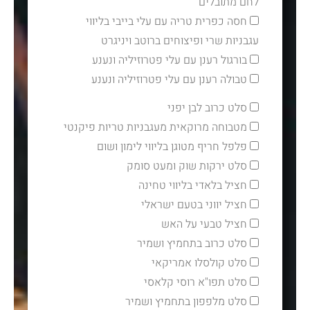
לחם מתובלים
חסה כפרית טריה עם עלי בייבי בליווי
עגבניות שרי ופיצוחים ברוטב ויניגרט
בורגול רענן עם עלי פטרוזיליה ונענע
טבולה רענן עם עלי פטרוזיליה ונענע
סלט כרוב לבן יפני
מטבוחה מרוקאית מעגבניות טריות פיקנטי
פלפל חריף מטוגן בליווי לימון ושום
סלט ירקות שוק ומעט סומק
חציל בלאדי בליווי טחינה
חציל יווני בטעם ישראלי
חציל טבעי על האש
סלט כרוב בתחמיץ ושמיר
סלט קולסלו אמריקאי
סלט תפו"א רוסי קלאסי
סלט מלפפון בתחמיץ ושמיר