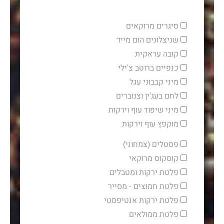
סיגרים מרוקאים
שניצלונים הום מייד
קובה עראקית
כנפיים ברוטב צ'ילי
מיני קבבוני עגל
לחם בעג'ין וצנוברים
מיני שיפוד עוף וירקות
מוקפץ עוף וירקות
פסטלים (צמחוני)
קוסקוס מרוקאי
פלטת ירקות ומטבלים
פלטת חמוצים - מסייר
פלטת ירקות אנטיפסטי
פלטת ממולאים