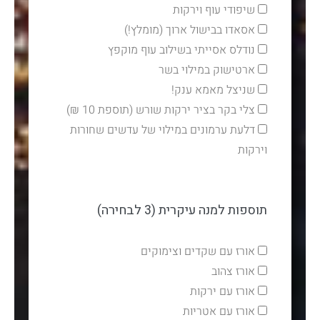
שיפודי עוף וירקות
אסאדו בבישול ארוך (מומלץ!)
נודלס אסייתי בשילוב עוף מוקפץ
ארטישוק במילוי בשר
שניצל מאמא ענק!
צלי בקר בציר ירקות שורש (תוספת 10 ₪)
דלעת ערמונים במילוי של עדשים שחורות
וירקות
תוספות למנה עיקרית (3 לבחירה)
אורז עם שקדים וצימוקים
אורז צהוב
אורז עם ירקות
אורז עם אטריות