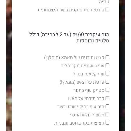
טנזיה
טורטייה מקסיקנית בשרית/צמחונית
מנה עיקרית 60 ₪ (עד 2 לבחירה) כולל
סלטים ותוספות
קציצות דגים של מאמא (מומלץ!)
עוף בשזיפים מקורמלים
עוף קלאסי בגריל
פרגית על האש (מומלץ!)
סטייק עוף בתנור
קבב מזרחי על האש
חזה עוף במילוי אורז ובשר
תבשיל גולש הונגרי
קציצות בקר ברוטב עגבניות