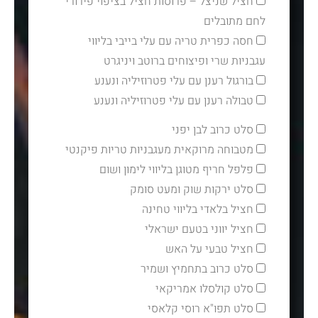
חציל שניצל – פרוסות חציל בציפוי פירורי
לחם מתובלים
חסה כפרית טריה עם עלי בייבי בליווי
עגבניות שרי ופיצוחים ברוטב ויניגרט
בורגול רענן עם עלי פטרוזיליה ונענע
טבולה רענן עם עלי פטרוזיליה ונענע
סלט כרוב לבן יפני
מטבוחה מרוקאית מעגבניות טריות פיקנטי
פלפל חריף מטוגן בליווי לימון ושום
סלט ירקות שוק ומעט סומק
חציל בלאדי בליווי טחינה
חציל יווני בטעם ישראלי
חציל טבעי על האש
סלט כרוב בתחמיץ ושמיר
סלט קולסלו אמריקאי
סלט תפו"א רוסי קלאסי