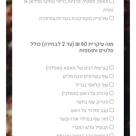
מאפה פסטיה פרגיות בליווי טחינה וסילאן או
טנזיה
טורטייה מקסיקנית בשרית/צמחונית
מנה עיקרית 60 ₪ (עד 2 לבחירה) כולל
סלטים ותוספות
קציצות דגים של מאמא (מומלץ!)
עוף בשזיפים מקורמלים
עוף קלאסי בגריל
פרגית על האש (מומלץ!)
סטייק עוף בתנור
קבב מזרחי על האש
חזה עוף במילוי אורז ובשר
תבשיל גולש הונגרי