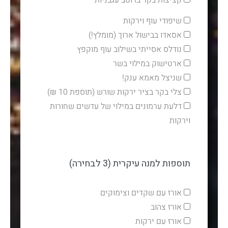
קציצות בקר ברוטב עגבניות
שיפודי עוף וירקות
אסאדו בבישול ארוך (מומלץ!)
נודלס אסייתי בשילוב עוף מוקפץ
ארטישוק במילוי בשר
שניצל מאמא ענק!
צלי בקר בציר ירקות שורש (תוספת 10 ₪)
דלעת ערמונים במילוי של עדשים שחורות
וירקות
תוספות למנה עיקרית (3 לבחירה)
אורז עם שקדים וצימוקים
אורז צהוב
אורז עם ירקות