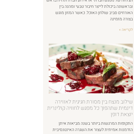
הצלחה של מפגש חברתי או אירוע חברה תלויה בראש
ובראשונה ביכולת לייצר חיבור טבעי ומהנה בין
האורחים סביב שולחן האוכל. כאשר המזון מוגש
בצורה מזמינה
לקריאה »
שילוב מנצח בין מסורת חגיגית לאווירה
דינמית שתהפוך כל מפגש לחוויה קולינרית
יוצאת דופן
התקופות המרגשות ביותר בשנה מביאות איתן
הזדמנות אמיתית לעצור את השגרה האינטנסיבית