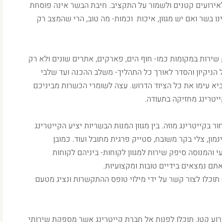
לאירועים קטנים ולשמור על התקציב. חיבת הבשר אינה פוסחת
 בשר ואם יש מגוון, איכות וכמות- מה טוב, הרי שהמצב רק
שירות במקומות כמו- חוף הים, פארקים, אתרים שונים ולא רק
 הניקיון והסדר לאורך כל התהליך- משלב ההכנה ועד שלבי
ביא עימו את כל הציוד הדרוש. עצה לשומרי הכשרות מביניכם
יטרינג מחזיקה בתעודה.
בקייטרינג מוזה. בין מגוון המנות הבשריות יציע הקייטרינג
מון, צלי בקר משובח, סטייק פרגית מתובל ועוד. כמובן
י והמנוסה סיפק שירות למגוון לקוחות- ביניהם לקוחות
תם נמצאים בידיים טובות ומקצועיות.
 תוכלו לצור קשר על ידי מילוי טופס ההתקשרות ונציג מטעם
רוע קטן, תוכלו לפנות אל חברת קייטרינג אשר מספקת שירותי