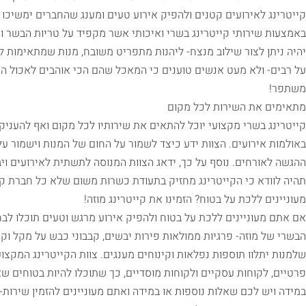
קייטרינג לאירועים קטנים ולהפיק אירוע טעים ומענג שהחברים ימשיכו 
באמצעות שירותי קייטרינג בשרי ואיכותי אשר מקפיד על טריות הבשר ומ
יהיה ניתן לצור שילוב מנצח- ליהנות מתפריט משובח, מנות שמתאימות 
על רבים- ולא מעט אנשים טוענים כי המאכל שהם הכי אוהבים לאכול הינו
משתפר!
מתאימים את השירות לכל מקום
קייטרינג בשרי מקצועי יוכל להתאים את שירותיו לכל מקום ואף להעניק 
באולמות אירועים. הצוות ידע כיצד לשמור על החום של המנות וישמור על
ההגשה לאורחים. נוסף על כך, ידאג הצוות המנוסה לתשתית לאירועים וי
תהיה לוודא כי הקייטרינג מחזיק בתעודת כשרות משום שלא כל חברת קי
מעוניינים ללכת על בטוח? הזמינו את קייטרינג מוזה!
אם אתם מעוניינים ללכת על בטוח ולהפיק אירוע מרגש וטעים תוכלו לבחור 
הבשרי של מוזה- פרגיות ממולאות פירות יבשים, קבבוני כבש על מקל וקינ
שלמנות יתלוו תוספות נפלאות וקינוחים מענגים. צוות הקייטרינג המקצוע
פרטיים, לקוחות עסקיים ולקוחות מוסדיים, כך שתוכלו להיות בטוחים שא
במידה ויש לכם שאלות נוספות או במידה ואתם מעוניינים להזמין שירות-