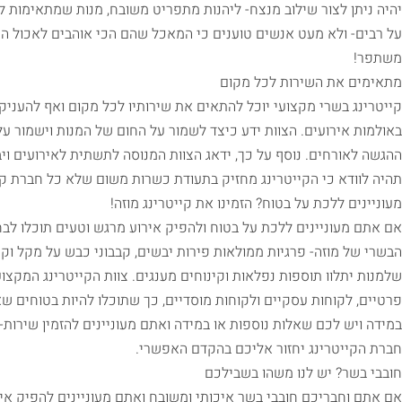
יהיה ניתן לצור שילוב מנצח- ליהנות מתפריט משובח, מנות שמתאימות 
על רבים- ולא מעט אנשים טוענים כי המאכל שהם הכי אוהבים לאכול הינו
משתפר!
מתאימים את השירות לכל מקום
קייטרינג בשרי מקצועי יוכל להתאים את שירותיו לכל מקום ואף להעניק 
באולמות אירועים. הצוות ידע כיצד לשמור על החום של המנות וישמור על
ההגשה לאורחים. נוסף על כך, ידאג הצוות המנוסה לתשתית לאירועים וי
תהיה לוודא כי הקייטרינג מחזיק בתעודת כשרות משום שלא כל חברת קי
מעוניינים ללכת על בטוח? הזמינו את קייטרינג מוזה!
אם אתם מעוניינים ללכת על בטוח ולהפיק אירוע מרגש וטעים תוכלו לבחור 
הבשרי של מוזה- פרגיות ממולאות פירות יבשים, קבבוני כבש על מקל וקינ
שלמנות יתלוו תוספות נפלאות וקינוחים מענגים. צוות הקייטרינג המקצוע
פרטיים, לקוחות עסקיים ולקוחות מוסדיים, כך שתוכלו להיות בטוחים שא
במידה ויש לכם שאלות נוספות או במידה ואתם מעוניינים להזמין שירות-
חברת הקייטרינג יחזור אליכם בהקדם האפשרי.
חובבי בשר? יש לנו משהו בשבילכם
אם אתם וחבריכם חובבי בשר איכותי ומשובח ואתם מעוניינים להפיק אי