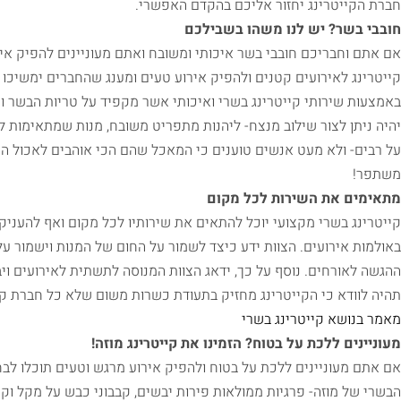
חברת הקייטרינג יחזור אליכם בהקדם האפשרי.
חובבי בשר? יש לנו משהו בשבילכם
אם אתם וחבריכם חובבי בשר איכותי ומשובח ואתם מעוניינים להפיק אי
קייטרינג לאירועים קטנים ולהפיק אירוע טעים ומענג שהחברים ימשיכו 
באמצעות שירותי קייטרינג בשרי ואיכותי אשר מקפיד על טריות הבשר ומ
יהיה ניתן לצור שילוב מנצח- ליהנות מתפריט משובח, מנות שמתאימות 
על רבים- ולא מעט אנשים טוענים כי המאכל שהם הכי אוהבים לאכול הינו
משתפר!
מתאימים את השירות לכל מקום
קייטרינג בשרי מקצועי יוכל להתאים את שירותיו לכל מקום ואף להעניק 
באולמות אירועים. הצוות ידע כיצד לשמור על החום של המנות וישמור על
ההגשה לאורחים. נוסף על כך, ידאג הצוות המנוסה לתשתית לאירועים וי
תהיה לוודא כי הקייטרינג מחזיק בתעודת כשרות משום שלא כל חברת קי
מאמר בנושא קייטרינג בשרי
מעוניינים ללכת על בטוח? הזמינו את קייטרינג מוזה!
אם אתם מעוניינים ללכת על בטוח ולהפיק אירוע מרגש וטעים תוכלו לבחור 
הבשרי של מוזה- פרגיות ממולאות פירות יבשים, קבבוני כבש על מקל וקינ