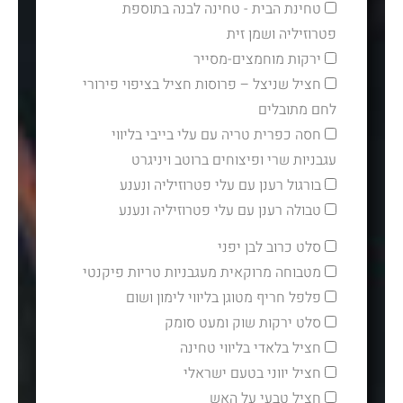
טחינת הבית - טחינה לבנה בתוספת
פטרוזיליה ושמן זית
ירקות מוחמצים-מסייר
חציל שניצל – פרוסות חציל בציפוי פירורי
לחם מתובלים
חסה כפרית טריה עם עלי בייבי בליווי
עגבניות שרי ופיצוחים ברוטב ויניגרט
בורגול רענן עם עלי פטרוזיליה ונענע
טבולה רענן עם עלי פטרוזיליה ונענע
סלט כרוב לבן יפני
מטבוחה מרוקאית מעגבניות טריות פיקנטי
פלפל חריף מטוגן בליווי לימון ושום
סלט ירקות שוק ומעט סומק
חציל בלאדי בליווי טחינה
חציל יווני בטעם ישראלי
חציל טבעי על האש