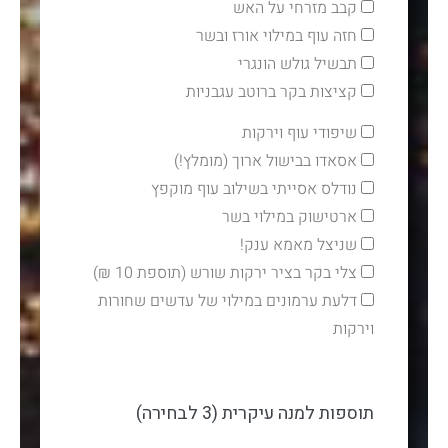
קבב מזרחי על האש
חזה עוף במילוי אורז ובשר
תבשיל גולש הונגרי
קציצות בקר ברוטב עגבניות
שיפודי עוף וירקות
אסאדו בבישול ארוך (מומלץ!)
נודלס אסייתי בשילוב עוף מוקפץ
ארטישוק במילוי בשר
שניצל מאמא ענק!
צלי בקר בציר ירקות שורש (תוספת 10 ₪)
דלעת ערמונים במילוי של עדשים שחורות
וירקות
תוספות למנה עיקרית (3 לבחירה)