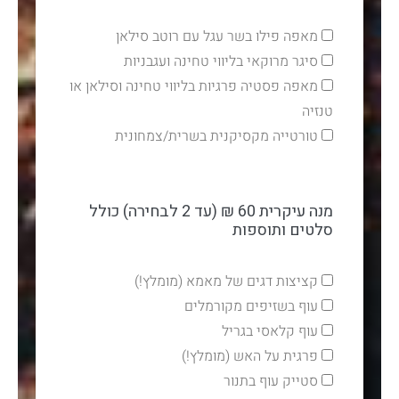
מאפה פילו בשר עגל עם רוטב סילאן
סיגר מרוקאי בליווי טחינה ועגבניות
מאפה פסטיה פרגיות בליווי טחינה וסילאן או
טנזיה
טורטייה מקסיקנית בשרית/צמחונית
מנה עיקרית 60 ₪ (עד 2 לבחירה) כולל
סלטים ותוספות
קציצות דגים של מאמא (מומלץ!)
עוף בשזיפים מקורמלים
עוף קלאסי בגריל
פרגית על האש (מומלץ!)
סטייק עוף בתנור