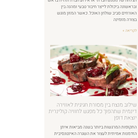
הצלחה של מפגש חברתי או אירוע חברה תלויה בראש
ובראשונה ביכולת לייצר חיבור טבעי ומהנה בין
האורחים סביב שולחן האוכל. כאשר המזון מוגש
בצורה מזמינה
לקריאה »
שילוב מנצח בין מסורת חגיגית לאווירה
דינמית שתהפוך כל מפגש לחוויה קולינרית
יוצאת דופן
התקופות המרגשות ביותר בשנה מביאות איתן
הזדמנות אמיתית לעצור את השגרה האינטנסיבית