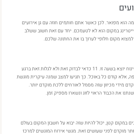
עים
מה הוא מפואר. לכן כאשר אתם חותמים חוזה עם גן אירועים
יטרינג במקום הוא לא לטעמכם. יחד עם זאת חשוב ששלב
למצוא מקום חלופי לערוך בו את החתונה שלכם.
יש חתונות בהן המנה העיקרית יוצאת ב 11:00 בלילה ויש חתונות בהן הקינוח יוצא בשעה זו. 11 כדאי לבדוק זאת ולא לגלות זאת ברגע
ה, אלא קודם כל באוכל. כך תגיעו למצב שמנה עיקרית מוגשת
את הקינוח מוקדם מידי מכיוון שזה מסמל לאורחים ללכת מוקדם יותר.
נתנו את הכבוד הראוי לזוג ונשארו מספיק זמן.
ים במקום קטן, יכול להיות שזה יבוא על חשבון המקום בעולם
ותר מוקדם לפני שעושים זאת. מגשי אירוח המוגשים למרכז