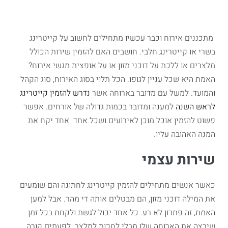
מתכננים אירוח וכבר עכשיו מתחילים לחשוב על קייטרינג
בשרי או קייטרינג חלבי. חושבים האם להזמין שירות הכולל
מלצרים או ללכת על דוכני מזון או על אופצית מגשי אירוח?
האמת היא שכל עניין לגופו. הכל תלוי בסוג האירוח, סוג הקהל
והמועד. למשל עם מדובר בארוחה אשר
נדרש להזמין קייטרינג
לראש השנה
למענה ומדובר בכמות גדולה של אורחים. אפשר
פשוט להזמין אוכל מוכן לאירועים ושכל אחד אחד יקח את
המנה האהובה עליו.
שירות עצמי
כאשר אנשים מתחילים להזמין קייטרינג לחתונה והם שומעים
את המילה דוכני מזון, הם מבטלים אותה די מהר. אבל למען
האמת, זה פתרון לא רע. כל אחד יכול לגשת ולקחת בכל זמן
שירצה את הארוחה שלו מבלי לחכות למלצר. לפעמים קורה