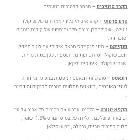
מקרר קרטיבים
–
מבחר קרטיבים בטעמים
קרפ צרפתי
–
קרפ איכותי בליווי ממרחים של שוקולד
נוטלה , שוקולד לבן וריבת חלב ותוספות של קוקוס בוטנים
וסוכריות .
פנקייקס
–
מיני פנקייקס מבצק איכותי עם רוטב מייפל,
רוטב שוקולד וסירופ תותים , ותוספות כגון בננות טריות
,שבבי שוקולד , צימוקים ופקאן.
דונאטס
–
סופגניות דונאטס המטגנות במכונה מיוחדת
לעניי האורחים , דונאטס מתלווים רטבים מתוקים וסוכריות
.
מקפא יוגורט
–
הלהיט שכבש את רחובות תל אביב עכשיו
גם באירוע שלכם , גלידה על בסיס יוגורט 1.5% שומן ,
מלווה בפירות טריים, גרנולה , דבש וסילאן