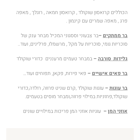
הכוללים קרואסון שוקולד , קרואסון חמאה , רוגלך , מאפה
פרג , מאפה שמרים עם קינמון .
בר ממתקים
–
בר צבעוני וססגוני המכיל מבחר ענק של
סוכריות גומי, סוכריות על מקל , מרשמלו, פרלינים, ועוד..
גלידות סורבה
–
במבחר טעמים מרעננים כדורי שוקולד
בר פאים אישיים
–
פאי פירות, פקאן, תפוחים ועוד…
בר עוגות
–
עוגות שוקולד ,קרם שניט פרווה, רולדה,כדורי
שוקולד,פחזניות במילוי פרווה,ומבחר מוסים בטעמים.
אוזני המן
–
עוגיות אוזני המן פריכות במילויים שונים