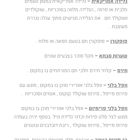
גלידה אמריקאית
–
גלידה אמריקאית במגוון טעמים
חלבית או פרווה , הגלידה מלווה בסוכריות , שוקולדים
ושוקולד חם . את הגלידה מגישים מתוך עגלה נגררת
מעוצבת .
פופקורן
–
פופקורן חם בטעם חמאה או מלוח .
שערות סבתא
–
מקל סוכר בצבעים שונים
תירס
–
קלחי תירס חלבי חם המורתחים בו במקום .
וופל בלגי
–
וופל בלגי אוורירי מוכן בו במקום , מוגש עם
סירופ מייפל , סירופ שוקולד קוקוס , אגוזים וסוכריות .
וופל בלגי פרימיום
–
וופל בלגי אוורירי מוכן בו במקום
מוגש לצד סלט פירות וכדור גלידת וניל בנוסף יהיה בעמדה
סירופ מייפל , סירופ שוקולד , ריבת דובדבנים ובוטנים