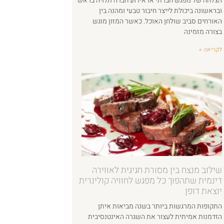
הצלחה של מפגש חברתי או אירוע חברה תלויה בראש
ובראשונה ביכולת לייצר חיבור טבעי ומהנה בין
האורחים סביב שולחן האוכל. כאשר המזון מוגש
בצורה מזמינה
לקריאה »
שילוב מנצח בין מסורת חגיגית לאווירה
דינמית שתהפוך כל מפגש לחוויה קולינרית
יוצאת דופן
התקופות המרגשות ביותר בשנה מביאות איתן
הזדמנות אמיתית לעצור את השגרה האינטנסיבית