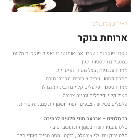
לאירוע המושלם
ארוחת בוקר
טאבון פוקצ'ות : טאבון אבן אותנטי בו נאפות פוקצ'ות מלוות
במטבלים ותוספות כגון :
ממרח עגבניות , בצל מטוגן ופיטריות
ממרח פסטו , זיתים שחורים וגרגירי תירס
ממרח טפנד , פלפלים קלויים וגבינת מוצרלה
חציל קלוי ופלפלים וגבינה צהובה
פלפלים בשלושה צבעים , זעתר ושמן זית עגבניות טריות .
בר סלטים – ארבעה סוגי סלטים לבחירה:
סלט עגבניות שרי בשמן זית ועשבי טיבול
סלט ירוק עם עלי אורגולה , רוקט , חסה טרייה ואגוזי מלך