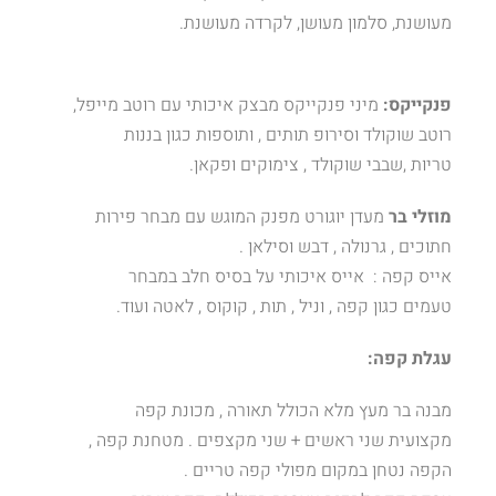
מעושנת, סלמון מעושן, לקרדה מעושנת.
פנקייקס:
מיני פנקייקס מבצק איכותי עם רוטב מייפל,
רוטב שוקולד וסירופ תותים , ותוספות כגון בננות
טריות ,שבבי שוקולד , צימוקים ופקאן.
מוזלי בר
מעדן יוגורט מפנק המוגש עם מבחר פירות
חתוכים , גרנולה , דבש וסילאן .
אייס קפה : אייס איכותי על בסיס חלב במבחר
טעמים כגון קפה , וניל , תות , קוקוס , לאטה ועוד.
עגלת קפה:
מבנה בר מעץ מלא הכולל תאורה , מכונת קפה
מקצועית שני ראשים + שני מקצפים . מטחנת קפה ,
הקפה נטחן במקום מפולי קפה טריים .