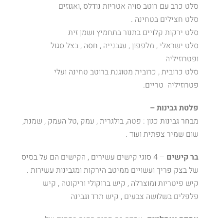
סלט כרב עם רוטב סויה אטריות נודלס ,ואגוזים
סלט חצילים בטחינה .
סלט ירקות קלויים בתנור בתחמיץ ושמן זית
סלט ישראלי , מלפפון , עגבנייה , חסה , בצל סגול
ופטרוזיליה
סלט כרובית , כרובית מטוגנת ברוטב טחינה ועלי
פטרוזיליה טריים.
פלטת גבינות –
מבחר גבינות כגון : פטה, בולגרית , עמק ,טל העמק , שמנת,
שום שמיר צפתית ועוד .
בר קישים
– 4 סוגי קישים עשירים , הקישים הם על בסיס
של בצק פריך ועשויים ממיטב הירקות ומגבינות עשירות .
קיש פיטריות ומוצרלה , קיש ברוקולי וריקוטה , קיש
פלפלים בשלושה צבעים , קיש תרד וגבינה