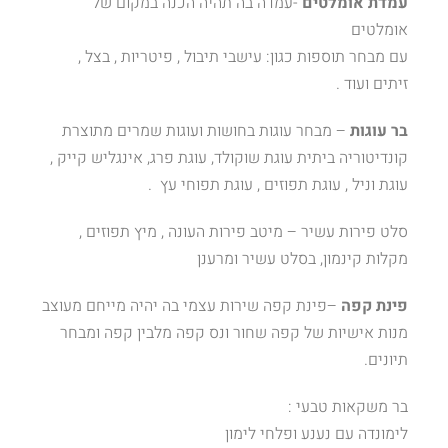
עמדת אומלטים
-עמדה בה תהיה הכנה במקום של
אומלטים
עם מבחר תוספות כגון: עישבי תיבול , פיטריות , בצל ,
זיתים ועוד .
בר עוגות
– מבחר עוגות בחושות ועוגות שמרים מתוצרת
קונדיטוריה ביתית עוגת שוקולד, עוגת פרג, אינגליש קייק ,
עוגת וניל , עוגת תפוזים , עוגת תפוחי עץ .
סלט פירות עשיר – מיטב פירות העונה , מיץ תפוזים ,
מקלות קינמון, בסלט עשיר ומרענן
פינת קפה
–פינת קפה שירות עצמי בה יהיה מייחם מעוצב
מנות אישיות של קפה שחור ונס קפה מלבין קפה ומבחר
תיונים.
בר משקאות טבעי :
לימונדה עם נענע ופלחי לימון