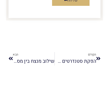
שליחה
הקודם
הבא
הפקת סטנדרטים של אירוח יוקרתי וחוויה קולינרית מרגשת ומלאת שפע
שילוב מנצח בין מסורת חגיגית לאווירה דינמית שתהפוך כל מפגש לחוויה קולינרית יוצאת דופן