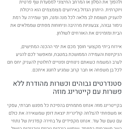
ולהפוך את הסלון או המרחב החיצוני למסעדת שף פרטית
ויוקרתית. היתרון הגדול באירועים מצומצמים הוא היכולת
להעניק תשומת לב מלאה לכל מנה ומנה, תוך שמירה על רמת
גימור גבוהה, צבעוניות מרהיבה וניחוחות מפתים שממלאים את
הבית ומזמינים את האורחים לשולחן.
אירוח ביתי מקצועי חוסך מכם את ימי ההכנה המתישים,
הניקיונות והעמידה הממושכת במטבח, ומאפשר לכם להגיע
לערב המשמח כשאתם נינוחים ופנויים לחלוטין להעניק יחס חם
לכל בן משפחה או חבר קרוב שמגיע לחגוג איתכם.
סטנדרטים גבוהים וכשרות מהודרת ללא
פשרות עם קייטרינג מוזה
בקייטרינג מוזה אנחנו מתמחים בהפיכת כל מפגש חברתי, עסקי
או משפחתי להצלחה קולינרית יוצאת דופן שמשאירה את כולם
עם טעם של עוד. אנחנו מקפידים על בחירה קפדנית של נתחי
בשר משובחים במיוחד, שימוש בירקות טריים וטכניקות בישול