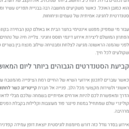
הם נכנסים בדלת. המרכיב החשוב ביותר שמכתיב את הקצב של הערב ונש
הוא כמובן האוכל. כאשר משקיעים מחשבה רבה בבניית תפריט עשיר ומד
סטנדרטית לחגיגה אמיתית של טעמים וניחוחות.
עבור מי שמפיק מפגש אינטימי בחצר הבית או באולם קטן הבחירה בקו
הפתרון המושלם ליצירת אירוע דינמי תוסס וחגיגי. צלייה חיה של נתחי
לפני שהמנה הראשונה מגיעה לצלחת ומבטיחה שילוב מנצח בין בשרים עס
שקולעים לכל חיך.
קביעת הסטנדרטים הגבוהים ביותר ליום המאו
כאשר עוברים לתכנון אירועי השיא של החיים רמת הציפייה מהמטבח עו
ראשוני ולשירות מקצועי מכל הלב. פנייה אל חברת
קייטרינג כשר לחתונ
הדרך ומאפשרת לכם להיות אורחים אמיתיים בשמחה שלכם מבלי לדאוג ל
קולינרי שלם שמתחיל במנות פינגר פוד מעוצבות וקלילות בקבלת הפנים
מרהיבה.
אירוע בסדר גודל כזה דורש מיומנות לוגיסטית יוצאת דופן עמידה קפדנית