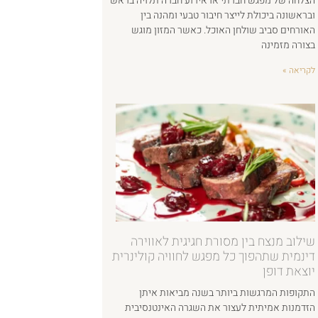
הצלחה של מפגש חברתי או אירוע חברה תלויה בראש
ובראשונה ביכולת לייצר חיבור טבעי ומהנה בין
האורחים סביב שולחן האוכל. כאשר המזון מוגש
בצורה מזמינה
לקריאה »
שילוב מנצח בין מסורת חגיגית לאווירה
דינמית שתהפוך כל מפגש לחוויה קולינרית
יוצאת דופן
התקופות המרגשות ביותר בשנה מביאות איתן
הזדמנות אמיתית לעצור את השגרה האינטנסיבית