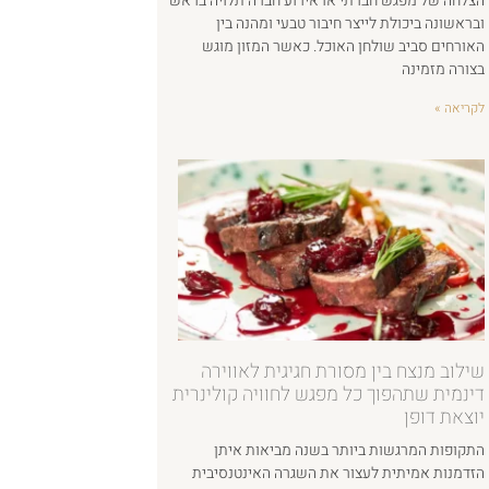
הצלחה של מפגש חברתי או אירוע חברה תלויה בראש
ובראשונה ביכולת לייצר חיבור טבעי ומהנה בין
האורחים סביב שולחן האוכל. כאשר המזון מוגש
בצורה מזמינה
לקריאה »
שילוב מנצח בין מסורת חגיגית לאווירה
דינמית שתהפוך כל מפגש לחוויה קולינרית
יוצאת דופן
התקופות המרגשות ביותר בשנה מביאות איתן
הזדמנות אמיתית לעצור את השגרה האינטנסיבית